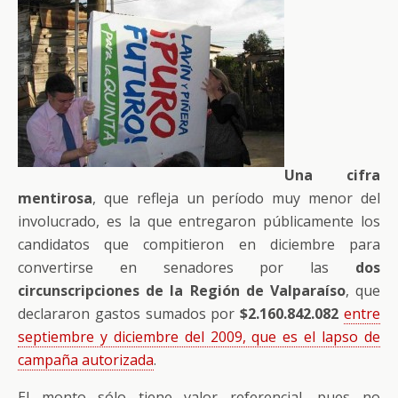
Una cifra
mentirosa
, que refleja un período muy menor del
involucrado, es la que entregaron públicamente los
candidatos que compitieron en diciembre para
convertirse en senadores por las
dos
circunscripciones de la Región de Valparaíso
, que
declararon gastos sumados por
$2.160.842.082
entre
septiembre y diciembre del 2009, que es el lapso de
campaña autorizada
.
El monto sólo tiene valor referencial, pues no