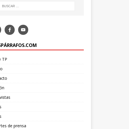
SPÁRRAFOS.COM
e TP
po
acto
ión
vistas
s
s
tes de prensa