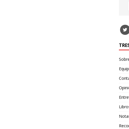
TRE
Sobr
Equi
Cont
Opin
Entre
Libro
Nota
Recor