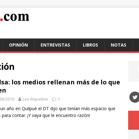
OPINIÓN
ENTREVISTAS
LIBROS
NOTAS
ción
lsa: los medios rellenan más de lo que
en
06/2010
Leo Riquelme
1
un año en Quilpué el DT dijo que tenían más espacio que
 para contar. ¡Y vaya que le encuentro razón!