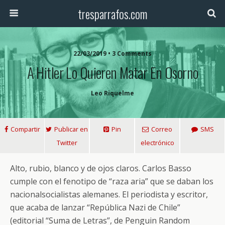
tresparrafos.com
22/03/2019 • 3 Comments
A Hitler Lo Quieren Matar En Osorno
Leo Riquelme
Compartir
Publicar en
Pin
Correo
SMS
Twitter
electrónico
Alto, rubio, blanco y de ojos claros. Carlos Basso
cumple con el fenotipo de “raza aria” que se daban los
nacionalsocialistas alemanes. El periodista y escritor,
que acaba de lanzar “República Nazi de Chile”
(editorial “Suma de Letras”, de Penguin Random