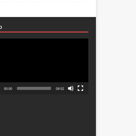
O
ductor
00:00
09:52