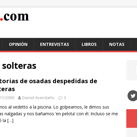
OPINIÓN
ENTREVISTAS
LIBROS
NOTAS
 solteras
torias de osadas despedidas de
teras
11/2009
Daniel Avendaño
3
mos al vedetto a la piscina. Lo golpeamos, le dimos sus
s nalgadas y nos bañamos ‘en pelota’ con él. Incluso se me
ó la
[…]