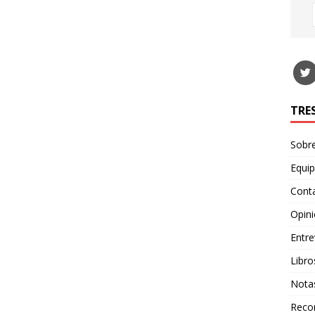
TRE
Sobr
Equi
Cont
Opin
Entre
Libro
Nota
Recor