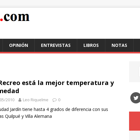
OPINIÓN
ENTREVISTAS
LIBROS
NOTAS
Recreo está la mejor temperatura y
medad
05/2010
Leo Riquelme
0
udad Jardín tiene hasta 4 grados de diferencia con sus
as Quilpué y Villa Alemana