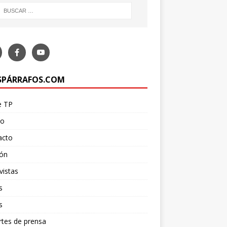
SPÁRRAFOS.COM
e TP
po
acto
ión
vistas
s
s
tes de prensa