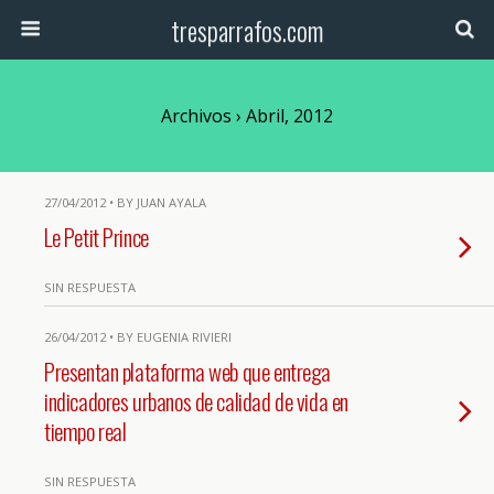
tresparrafos.com
Archivos › Abril, 2012
27/04/2012 • BY JUAN AYALA
Le Petit Prince
SIN RESPUESTA
26/04/2012 • BY EUGENIA RIVIERI
Presentan plataforma web que entrega
indicadores urbanos de calidad de vida en
tiempo real
SIN RESPUESTA