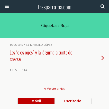
tresparrafos.com
Etiquetas › Roja
16/06/2010 • BY MARCELO LÓPEZ
Los “ojos rojos” y la lágrima a punto de
caerse
1 RESPUESTA
Volver arriba
Móvil
Escritorio