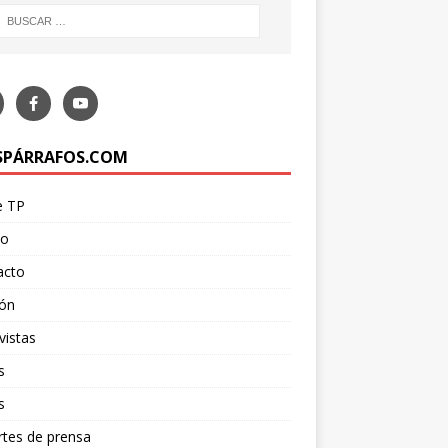
SPÁRRAFOS.COM
e TP
po
acto
ión
vistas
s
s
tes de prensa