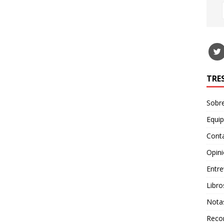
TRE
Sobr
Equi
Cont
Opin
Entre
Libro
Nota
Recor