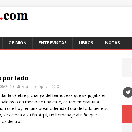
OPINIÓN
ENTREVISTAS
LIBROS
NOTAS
s por lado
06/2010
Marcelo López
0
dar la célebre pichanga del barrio, esa que se jugaba en
s baldíos o en medio de una calle, es rememorar una
ción que hoy, en una posmodernidad donde todo tiene su
o, se acerca a su fin. Aquí, un homenaje al niño que
mos dentro.