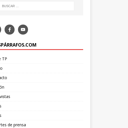
SPÁRRAFOS.COM
e TP
po
acto
ión
vistas
s
s
tes de prensa