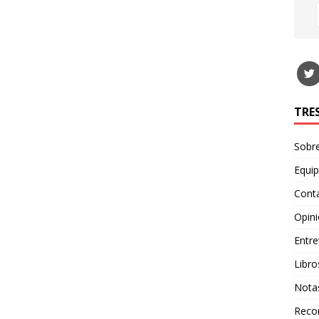
TRE
Sobr
Equi
Cont
Opin
Entre
Libro
Nota
Recor