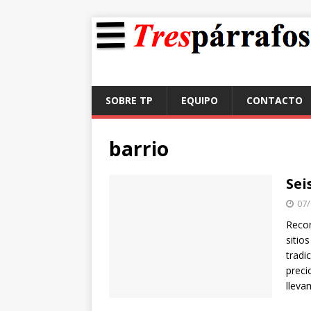
SOBRE TP
EQUIPO
CONTACTO
barrio
Sei
07/
Recor
sitio
tradi
preci
lleva