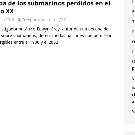
L
a de los submarinos perdidos en el
lo XX
E
11/2016
Trespárrafos.com
0
T
vestigador británico Edwyn Gray, autor de una decena de
P
s sobre submarinos, determinó las naciones que perdieron
G
gibles entre el 1900 y el 2002
L
O
p
L
M
c
2
V