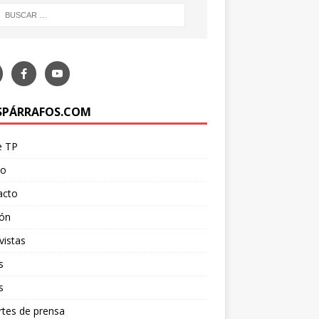
SPÁRRAFOS.COM
e TP
po
acto
ión
vistas
s
s
tes de prensa