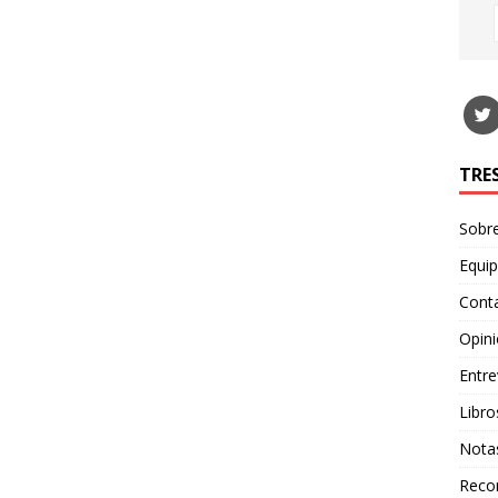
TRE
Sobr
Equi
Cont
Opin
Entre
Libro
Nota
Recor