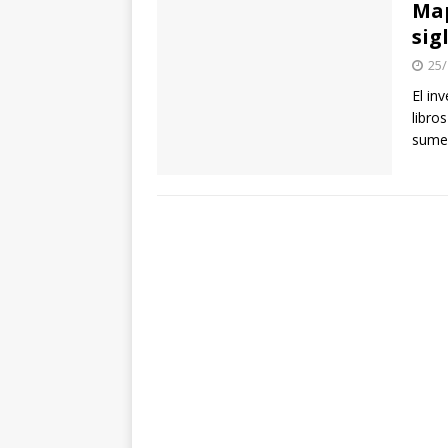
Map
sig
25/
El in
libro
sumer