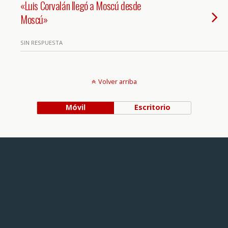
«Luis Corvalán llegó a Moscú desde
Moscú»
SIN RESPUESTA
Volver arriba
Móvil
Escritorio